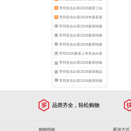
四钻明前绿茶2*125g 茶叶 特
芳羽安吉白茶2026新茶三钻
产春茶袋装茗茶
核心原产地绿茶2*125g茶叶
芳羽安吉白茶2026年新茶原
袋装特产茗茶
产地绿茶2*125g 自饮茶叶便
芳羽安吉白茶2026新茶特级
携袋装特产茗茶
茶叶四钻明前绿茶50g 罐装特
芳羽安吉白茶2026新茶特级
产自己喝茗茶
茶叶五钻明前绿茶2*125g 自
芳羽安吉白茶2026新茶特级
饮袋装特产茗茶
明前绿茶25克 小罐装茶叶自
芳羽2026新茶上市安吉白茶
饮特产茗茶 品鉴罐装25g
特级绿茶50g 核心原产地 罐
芳羽安吉白茶2026新茶特级
装茗茶叶自己喝
四钻茶叶明前绿茶125g 自饮
芳羽安吉白茶2026新茶精品
罐装特产茗茶
明前绿茶2*125g茶叶 特产春
芳羽安吉白茶2026新茶特级
茶自饮袋装茗茶
茶叶五钻明前绿茶50g 罐装特
产自己喝茗茶
品类齐全，轻松购物
购物指南
配送方式