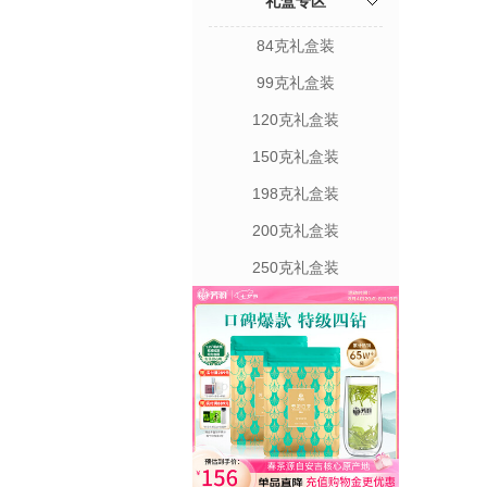
礼盒专区
84克礼盒装
99克礼盒装
120克礼盒装
150克礼盒装
198克礼盒装
200克礼盒装
250克礼盒装